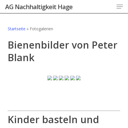
Men
Skip
AG Nachhaltigkeit Hage
to
main
content
Startseite
»
Fotogalerien
Bienenbilder von Peter
Blank
Kinder basteln und